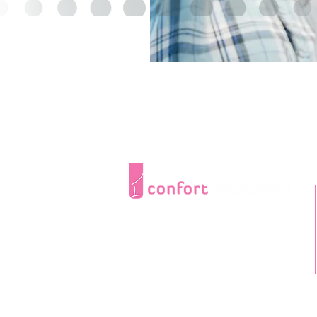
Confort Prestations
RHONE LOIRE
Siège social
36 Chemin de Chavagneux
St Sorlin
69440 Chabaniere