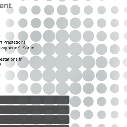
nt​
rt Prestations
vagneux St Sorlin
stations.fr
6