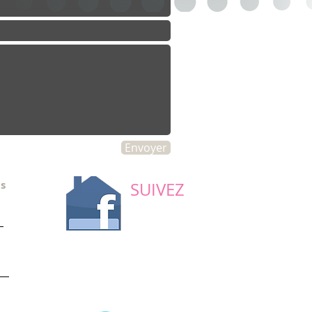
Envoyer
ns
SUIVEZ
-NOUS
sur facebook
e
ur