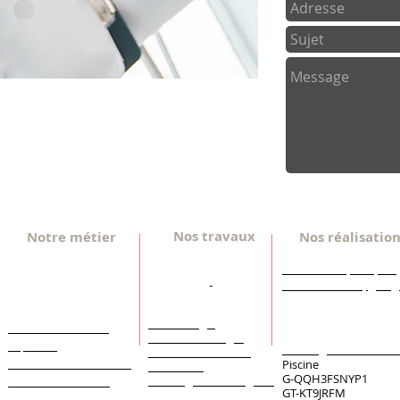
Nos travaux
Notre métier
Nos réalisatio
(tous logements)
Fenêtre PVC, bois, alu
Contractant general
Rénovation
Portes d'entrée, garag
Maitre d'œuvre
Construction
Pergola, véranda
Extension
Courtier en travaux
Abris de piscine
Home staging
Estimation travaux
Rénovation
cuisine
Estmation budget
Expertise
Aménagement extérie
travaux renovation
Estimation immobiliere
Piscine
extension
G-QQH3FSNYP1
Aménagement magasin
Marchand de biens
GT-KT9JRFM
Aménagement local
Entreprise generale