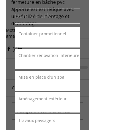
fermeture en bâche pvc 
apporte est esthétique avec 
Derniers billets
une facilité de montage et 
démontage. 
Mots-clés :
Container promotionnel
aménagement extérieur
Chantier rénovation intérieure
Mise en place d'un spa
Commentaires
Aménagement extérieur
Rédigez un commentaire...
Travaux paysagers