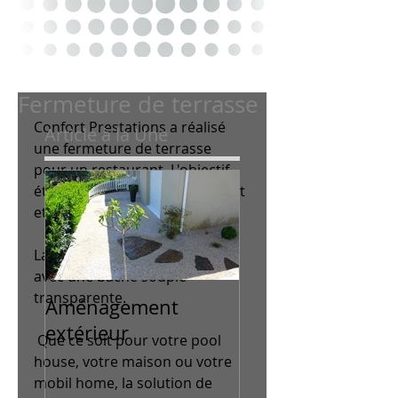
Fermeture de terrasse
Confort Prestations a réalisé 
Article à la Une
une fermeture de terrasse 
pour un restaurant. L'objectif 
était d'apporter plus de confort 
et d'espace pour le restaurant.  
La fermeture a été constituée 
avec une bache souple 
transparente. 
Aménagement
extérieur
 Que ce soit pour votre pool 
house, votre maison ou votre 
mobil home, la solution de 